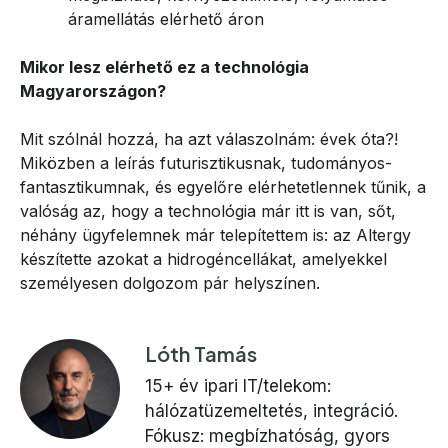
áramellátás elérhető áron
Mikor lesz elérhető ez a technológia
Magyarországon?
Mit szólnál hozzá, ha azt válaszolnám: évek óta?!
Miközben a leírás futurisztikusnak, tudományos-
fantasztikumnak, és egyelőre elérhetetlennek tűnik, a
valóság az, hogy a technológia már itt is van, sőt,
néhány ügyfelemnek már telepítettem is: az Altergy
készítette azokat a hidrogéncellákat, amelyekkel
személyesen dolgozom pár helyszínen.
Lóth Tamás
15+ év ipari IT/telekom:
hálózatüzemeltetés, integráció.
Fókusz: megbízhatóság, gyors