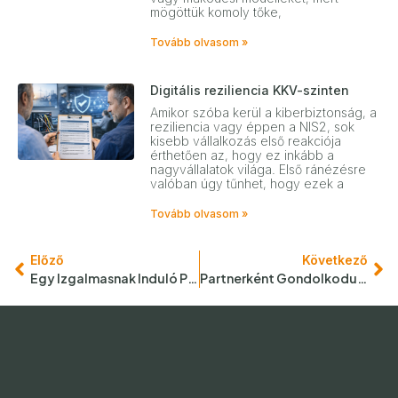
mögöttük komoly tőke,
Tovább olvasom »
Digitális reziliencia KKV-szinten
Amikor szóba kerül a kiberbiztonság, a
reziliencia vagy éppen a NIS2, sok
kisebb vállalkozás első reakciója
érthetően az, hogy ez inkább a
nagyvállalatok világa. Első ránézésre
valóban úgy tűnhet, hogy ezek a
Tovább olvasom »
Előző
Következő
Egy Izgalmasnak Induló Projekt – A Gemenci Energia Konténer
Partnerként Gondolkodunk