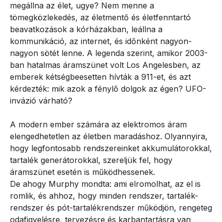
megállna az élet, ugye? Nem menne a
tömegközlekedés, az életmentő és életfenntartó
beavatkozások a kórházakban, leállna a
kommunikáció, az internet, és időnként nagyon-
nagyon sötét lenne. A legenda szerint, amikor 2003-
ban hatalmas áramszünet volt Los Angelesben, az
emberek kétségbeesetten hívták a 911-et, és azt
kérdezték: mik azok a fénylő dolgok az égen? UFO-
invázió várható?
A modern ember számára az elektromos áram
elengedhetetlen az életben maradáshoz. Olyannyira,
hogy legfontosabb rendszereinket akkumulátorokkal,
tartalék generátorokkal, szereljük fel, hogy
áramszünet esetén is működhessenek.
De ahogy Murphy mondta: ami elromolhat, az el is
romlik, és ahhoz, hogy minden rendszer, tartalék-
rendszer és pót-tartalékrendszer működjön, rengeteg
odafigyelésre, tervezésre és karbantartásra van