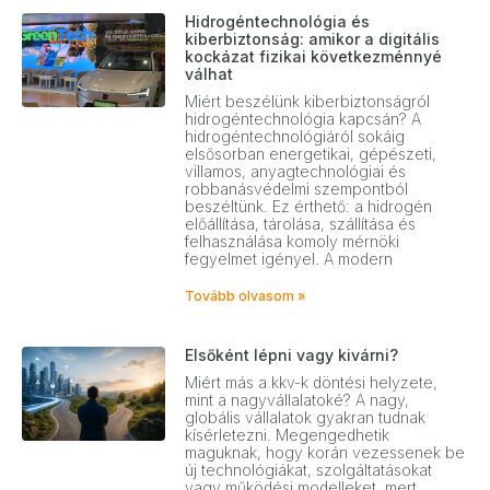
Hidrogéntechnológia és
kiberbiztonság: amikor a digitális
kockázat fizikai következménnyé
válhat
Miért beszélünk kiberbiztonságról
hidrogéntechnológia kapcsán? A
hidrogéntechnológiáról sokáig
elsősorban energetikai, gépészeti,
villamos, anyagtechnológiai és
robbanásvédelmi szempontból
beszéltünk. Ez érthető: a hidrogén
előállítása, tárolása, szállítása és
felhasználása komoly mérnöki
fegyelmet igényel. A modern
Tovább olvasom »
Elsőként lépni vagy kivárni?
Miért más a kkv-k döntési helyzete,
mint a nagyvállalatoké? A nagy,
globális vállalatok gyakran tudnak
kísérletezni. Megengedhetik
maguknak, hogy korán vezessenek be
új technológiákat, szolgáltatásokat
vagy működési modelleket, mert