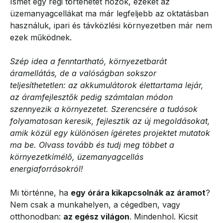
Ismét egy régi történetet hozok, ezeket az
üzemanyagcellákat ma már legfeljebb az oktatásban
használuk, ipari és távközlési környezetben már nem
ezek működnek.
Szép idea a fenntartható, környezetbarát
áramellátás, de a valóságban sokszor
teljesíthetetlen: az akkumulátorok élettartama lejár,
az áramfejlesztők pedig számtalan módon
szennyezik a környezetet. Szerencsére a tudósok
folyamatosan keresik, fejlesztik az új megoldásokat,
amik közül egy különösen ígéretes projektet mutatok
ma be. Olvass tovább és tudj meg többet a
környezetkímélő, üzemanyagcellás
energiaforrásokról!
Mi történne, ha
egy órára kikapcsolnák az áramot
?
Nem csak a munkahelyen, a cégedben, vagy
otthonodban:
az egész világon
. Mindenhol. Kicsit