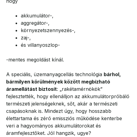
hogy
akkumulátor-,
aggregátor-,
környezetszennyezés-,
zaj-,
és villanyoszlop-
-mentes megoldást kínál.
A speciális, üzemanyagcellás technológia
bárhol,
bármilyen körülmények között megbízható
áramellátást biztosít
: „rakétamérnökök”
fejlesztették, hogy ellenálljon az akkumulátorpróbáló
természeti jelenségeknek, sőt, akár a természeti
csapásoknak is. Mindezt úgy, hogy hosszabb
élettartama és zéró emissziós működése kenterbe
veri a hagyományos akkumulátorokat és
áramfejlesztőket. Jól hangzik, ugye?