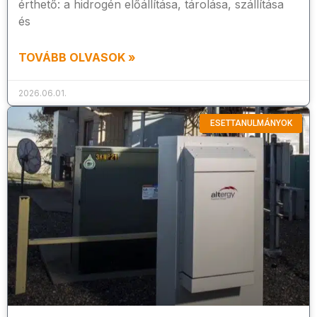
érthető: a hidrogén előállítása, tárolása, szállítása
és
TOVÁBB OLVASOK »
2026.06.01.
ESETTANULMÁNYOK