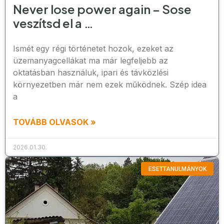
Never lose power again – Sose
veszítsd el a …
Ismét egy régi történetet hozok, ezeket az
üzemanyagcellákat ma már legfeljebb az
oktatásban használuk, ipari és távközlési
környezetben már nem ezek működnek. Szép idea
a
TOVÁBB OLVASOK »
2026.01.30.
ESETTANULMÁNYOK