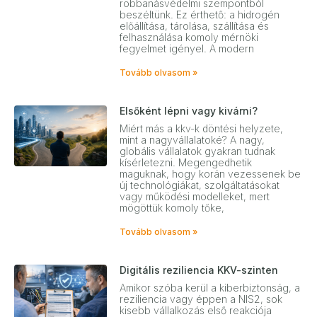
robbanásvédelmi szempontból
beszéltünk. Ez érthető: a hidrogén
előállítása, tárolása, szállítása és
felhasználása komoly mérnöki
fegyelmet igényel. A modern
Tovább olvasom »
Elsőként lépni vagy kivárni?
Miért más a kkv-k döntési helyzete,
mint a nagyvállalatoké? A nagy,
globális vállalatok gyakran tudnak
kísérletezni. Megengedhetik
maguknak, hogy korán vezessenek be
új technológiákat, szolgáltatásokat
vagy működési modelleket, mert
mögöttük komoly tőke,
Tovább olvasom »
Digitális reziliencia KKV-szinten
Amikor szóba kerül a kiberbiztonság, a
reziliencia vagy éppen a NIS2, sok
kisebb vállalkozás első reakciója