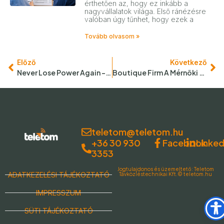
érthetően az, hogy ez inkább a
nagyvállalatok világa. Első ránézésre
valóban úgy tűnhet, hogy ezek a
Tovább olvasom »
Előző
Következő
Never Lose Power Again – Sose Veszítsd El A …
Boutique Firm A Mérnöki Szakmákban?
teletom@teletom.hu
Facebook
Linked
+36 30 930
3353
Jogtulajdonos és üzemeltető: Teletom
ADATKEZELÉSI TÁJÉKOZTATÓ
Távközléstechnikai Kft.© teletom.hu
IMPRESSZUM
SÜTI TÁJÉKOZTATÓ