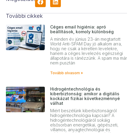
További cikkek
Céges email higiénia: apró
beállítások, komoly különbség
A minden év június 23-án megtartott
World Anti-SPAM Day jó alkalom arra,
hogy ne csak a kéretlen levelekre,
hanem a céges levelezés egészségi
állapotára is ránézzünk. A spam ma már
nem pusztán
Tovább olvasom »
Hidrogéntechnológia és
kiberbiztonság: amikor a digitális
kockázat fizikai következménnyé
válhat
Miért beszélünk kiberbiztonságról
hidrogéntechnológia kapcsán? A
hidrogéntechnológiáról sokáig
elsősorban energetikai, gépészeti,
villamos, anyagtechnológiai és