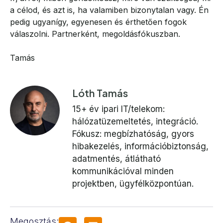
a célod, és azt is, ha valamiben bizonytalan vagy. Én
pedig ugyanígy, egyenesen és érthetően fogok
válaszolni. Partnerként, megoldásfókuszban.
Tamás
Lóth Tamás
15+ év ipari IT/telekom:
hálózatüzemeltetés, integráció.
Fókusz: megbízhatóság, gyors
hibakezelés, információbiztonság,
adatmentés, átlátható
kommunikációval minden
projektben, ügyfélközpontúan.
Megosztás: