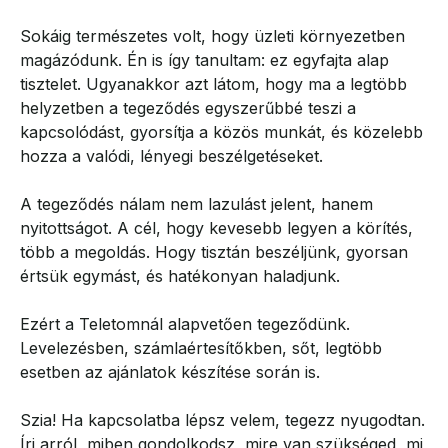
Sokáig természetes volt, hogy üzleti környezetben
magázódunk. Én is így tanultam: ez egyfajta alap
tisztelet. Ugyanakkor azt látom, hogy ma a legtöbb
helyzetben a tegeződés egyszerűbbé teszi a
kapcsolódást, gyorsítja a közös munkát, és közelebb
hozza a valódi, lényegi beszélgetéseket.
A tegeződés nálam nem lazulást jelent, hanem
nyitottságot. A cél, hogy kevesebb legyen a körítés,
több a megoldás. Hogy tisztán beszéljünk, gyorsan
értsük egymást, és hatékonyan haladjunk.
Ezért a Teletomnál alapvetően tegeződünk.
Levelezésben, számlaértesítőkben, sőt, legtöbb
esetben az ajánlatok készítése során is.
Szia! Ha kapcsolatba lépsz velem, tegezz nyugodtan.
Írj arról, miben gondolkodsz, mire van szükséged, mi